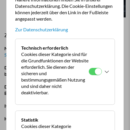
Datenschutzerklärung. Die Cookie-Einstellungen
können jederzeit über den Link in der Fußleiste
angepasst werden.
Zur Datenschutzerklärung
Zu lesen in der neuen Camping Revue 2/2021:
Technisch erforderlich
Neue Vorteilspartner beim ÖCC:
outdoorteck Mobility
Cookies dieser Kategorie sind für
Solutions
und
Schweißtechnik Lambach
die Grundfunktionen der Website
erforderlich. Sie dienen der
Die Camping-Trends 2021 – Was die Hersteller heuer zu
sicheren und
bieten haben.
bestimmungsgemäßen Nutzung
und sind daher nicht
Duett der Spitzenklasse – Hymer B-Klasse auf Mercedes-
deaktivierbar.
Basis.
Italienische Eleganz –
Der Krosser 86 von Mobilvetta.
Hund an Bord –
Was so ein Waumobil wirklich kann
.
Statistik
Cookies dieser Kategorie