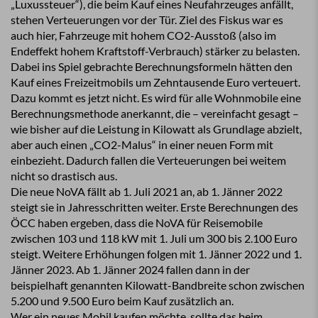
„Luxussteuer“), die beim Kauf eines Neufahrzeuges anfällt,
stehen Verteuerungen vor der Tür. Ziel des Fiskus war es
auch hier, Fahrzeuge mit hohem CO2-Ausstoß (also im
Endeffekt hohem Kraftstoff-Verbrauch) stärker zu belasten.
Dabei ins Spiel gebrachte Berechnungsformeln hätten den
Kauf eines Freizeitmobils um Zehntausende Euro verteuert.
Dazu kommt es jetzt nicht. Es wird für alle Wohnmobile eine
Berechnungsmethode anerkannt, die – vereinfacht gesagt –
wie bisher auf die Leistung in Kilowatt als Grundlage abzielt,
aber auch einen „CO2-Malus“ in einer neuen Form mit
einbezieht. Dadurch fallen die Verteuerungen bei weitem
nicht so drastisch aus.
Die neue NoVA fällt ab 1. Juli 2021 an, ab 1. Jänner 2022
steigt sie in Jahresschritten weiter. Erste Berechnungen des
ÖCC haben ergeben, dass die NoVA für Reisemobile
zwischen 103 und 118 kW mit 1. Juli um 300 bis 2.100 Euro
steigt. Weitere Erhöhungen folgen mit 1. Jänner 2022 und 1.
Jänner 2023. Ab 1. Jänner 2024 fallen dann in der
beispielhaft genannten Kilowatt-Bandbreite schon zwischen
5.200 und 9.500 Euro beim Kauf zusätzlich an.
Wer ein neues Mobil kaufen möchte, sollte das beim