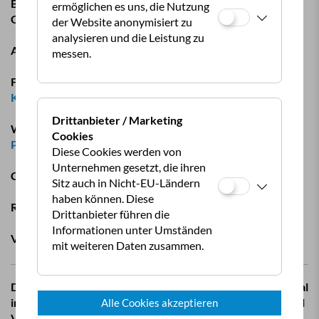
Blickrichtung Sommer – Wie Länder und Regionen um
ermöglichen es uns, die Nutzung
Gäste werben.
der Website anonymisiert zu
analysieren und die Leistung zu
Achensee – Aktiv-Urlaub am größten See Tirols.
messen.
FKK in Frankreich –
Hüllenloser Urlaub an der Atlantik-
Küste.
Drittanbieter / Marketing
Wildes Wasser, steinerne Riesen –
Naturnaher Urlaub im
Cookies
Pinzgauer Saalachtal
.
Diese Cookies werden von
Unternehmen gesetzt, die ihren
Campingplatz- & Stellplatz-Tests
Sitz auch in Nicht-EU-Ländern
haben können. Diese
Reise-News
Drittanbieter führen die
Informationen unter Umständen
Viele Tipps und Tricks für unterwegs.
mit weiteren Daten zusammen.
Die Camping Revue erhalten Sie als
Mitglied des ÖCC
6 mal
im Jahr kostenlos nach Hause geliefert. Wir wünschen viel
Alle Cookies akzeptieren
Vergnügen beim Lesen!