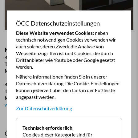
ÖCC Datenschutzeinstellungen
Diese Website verwendet Cookies
: neben
technisch notwendigen Cookies verwenden wir
auch solche, deren Zweck die Analyse von
Kontakt:
Webseitenzugriffen ist und Cookies, die durch
4663 Lindach/Laakirchen, Johannes Humers-Straße 1
Drittanbieter wie Youtube oder Google gesetzt
Tel:
0664 609 494 03
werden.
Mail:
lindach@humer.com
Nähere Informationen finden Sie in unserer
Datenschutzerklärung. Die Cookie-Einstellungen
4623 Gunskirchen bei Wels, Grünbach 10
können jederzeit über den Link in der Fußleiste
Tel:
07246 74 01
angepasst werden.
Mail:
gunskirchen@humer.com
www.humer.com
Zur Datenschutzerklärung
Technisch erforderlich
ÖCC Mitglieder Vorteil:
Cookies dieser Kategorie sind für