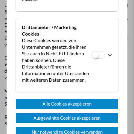
Unterschied zwischen Zugfahrzeug und Anhänger größer als
50 cm, müssen an beiden Außenspiegeln in Fahrtrichtung
euronorm-gerechte, weiße Rückstrahler angebracht werden.
Das Übernachten in Wohnmobilen oder -anhängern ist an
Drittanbieter / Marketing
Rastplätzen und je nach Beschilderung verboten.
Cookies
Campingtoiletten dürfen nur an Entsorgungsstellen entleert
Diese Cookies werden von
werden.
Unternehmen gesetzt, die ihren
Sitz auch in Nicht-EU-Ländern
Es gibt viele enge Serpentinenstraßen, die für
haben können. Diese
Wohnwagengespanne ungeeignet sind. Generell sollten
Drittanbieter führen die
diese Straßen nicht von ungeübten Lenkern befahren
Informationen unter Umständen
werden. Dazu gehören folgende:
mit weiteren Daten zusammen.
Vest-Agder:
Str. 461: Førland - Moi, Kvås - Konsmo
Str. 465: Hanesund - Liknes
Alle Cookies akzeptieren
Rogaland:
Ausgewählte Cookies akzeptieren
Str. 501: Rekeland - Heskestad
Nur notwendige Cookies verwenden