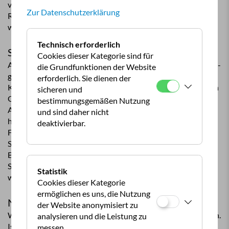
von Triest nach Istrien können mit dem ÖAMTC-
Zur Datenschutzerklärung
Routenplaner
www.oeamtc.at/routenplaner
berechnet
werden.
Technisch erforderlich
Schweiz
Cookies dieser Kategorie sind für
Auf den Autobahnen und autobahnähnlichen Straßen (weiß-
die Grundfunktionen der Website
grüne Beschilderung) der Schweiz besteht für alle
erforderlich. Sie dienen der
Kraftfahrzeuge und Anhänger bis zu einem höchstzulässigen
sicheren und
Gesamtgewicht von 3,5 t Vignettenpflicht. Das bedeutet,
bestimmungsgemäßen Nutzung
Anhänger benötigen eine eigene Vignette. Bei einem
und sind daher nicht
höchstzulässigen Gesamtgewicht von mehr als je 3,5 t pro
deaktivierbar.
Fahrzeug ist eine Schwerverkehrsabgabe zu entrichten. Die
Schwerverkehrsabgabe ist auf allen Straßen zu entrichten!
Bei Urlaubsreisen in oder durch die Schweiz, kann die
Schwerverkehrsabgabe in Form einer Pauschale entrichtet
Statistik
werden. Nähere Infos findet man unter
www.ezv.admin.ch
Cookies dieser Kategorie
ermöglichen es uns, die Nutzung
Norwegen
der Website anonymisiert zu
Wohn- und Bootsanhänger dürfen maximal 2,55 m breit sein.
analysieren und die Leistung zu
Ist der Anhänger über 2,30 m breit und zudem der Breiten-
messen.