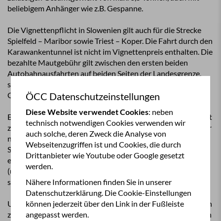
beliebigem Anhänger wie z.B. Gespanne.
Die Vignettenpflicht in Slowenien gilt auch für die Strecke
Spielfeld – Maribor sowie Triest – Koper. Die Fahrt durch den
Karawankentunnel ist nicht im Vignettenpreis enthalten. Die
bezahlte Mautgebühr gilt zwischen den ersten beiden
Autobahnausfahrten auf beiden Seiten der Landesgrenze,
somit ist die Fahrt bis zur ersten Abfahrt Hrusica und in die
Gegenrichtung (Rosenbach) auch ohne Vignette zulässig.
ÖCC Datenschutzeinstellungen
Diese Website verwendet Cookies
: neben
Eine großräumige Alternative (um sich die slowenische Maut
technisch notwendigen Cookies verwenden wir
zu ersparen) über Mureck (über Lenart) nach Ptuj und weiter
auch solche, deren Zweck die Analyse von
nach Kroatien, wird vom ÖAMTC aufgrund der schmalen
Webseitenzugriffen ist und Cookies, die durch
Straßen weder für Wohnwagen noch für Gespanne
Drittanbieter wie Youtube oder Google gesetzt
empfohlen. Möglich ist die Route über Bad Radkersburg
werden.
(über Ljutomer) nach Ormoz, hier ist jedoch der Zeitverlust
sehr hoch (gute 1,5 Stunden bei Wien - Split).
Nähere Informationen finden Sie in unserer
Datenschutzerklärung. Die Cookie-Einstellungen
Um mautfrei von Triest zu den slowenischen Küstengebieten
können jederzeit über den Link in der Fußleiste
zu gelangen, sollte man ortskundig sein. Alternative Strecken
angepasst werden.