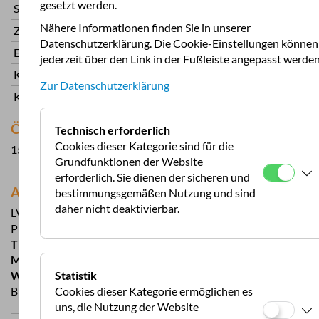
gesetzt werden.
Stellplatz + Strom
16
Nähere Informationen finden Sie in unserer
Zeltplatz
10
Datenschutzerklärung. Die Cookie-Einstellungen können
Erwachsene ab 12 Jahren
5
jederzeit über den Link in der Fußleiste angepasst werden
Kinder 6-12
3
Zur Datenschutzerklärung
Kinder 0-6
gratis
Öffnungszeiten
Technisch erforderlich
Cookies dieser Kategorie sind für die
15.04. - 15.10.
Grundfunktionen der Website
erforderlich. Sie dienen der sicheren und
Adresse
bestimmungsgemäßen Nutzung und sind
daher nicht deaktivierbar.
LV-3619 Usmas pagats
Priežkalni
T
+371 263 345 00
M
usma@usma.lv
W
www.usma.lv
Statistik
B: 57.240562 L: 22.17118
Cookies dieser Kategorie ermöglichen es
uns, die Nutzung der Website