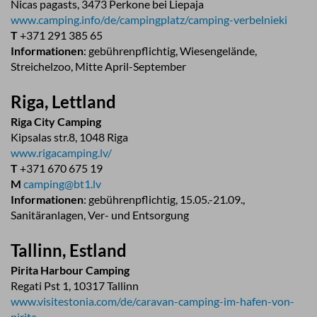
Nicas pagasts, 3473 Perkone bei Liepaja
www.camping.info/de/campingplatz/camping-verbelnieki
T
+371 291 385 65
Informationen
: gebührenpflichtig, Wiesengelände,
Streichelzoo, Mitte April-September
Riga, Lettland
Riga City Camping
Kipsalas str.8, 1048 Riga
www.rigacamping.lv/
T
+371 670 675 19
M
camping@bt1.lv
Informationen
: gebührenpflichtig, 15.05.-21.09.,
Sanitäranlagen, Ver- und Entsorgung
Tallinn, Estland
Pirita Harbour Camping
Regati Pst 1, 10317 Tallinn
www.visitestonia.com/de/caravan-camping-im-hafen-von-
pirita