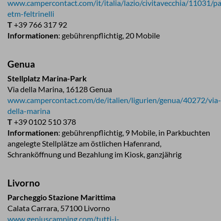
www.campercontact.com/it/italia/lazio/civitavecchia/11031/p
etm-feltrinelli
T
+39 766 317 92
Informationen
: gebührenpflichtig, 20 Mobile
Genua
Stellplatz Marina-Park
Via della Marina, 16128 Genua
www.campercontact.com/de/italien/ligurien/genua/40272/via-
della-marina
T
+39 0102 510 378
Informationen
: gebührenpflichtig, 9 Mobile, in Parkbuchten
angelegte Stellplätze am östlichen Hafenrand,
Schranköffnung und Bezahlung im Kiosk, ganzjährig
Livorno
Parcheggio Stazione Marittima
Calata Carrara, 57100 Livorno
www.geniuscamping.com/tutti-i-