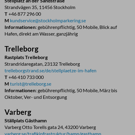
Stellplatz an der Sandstraße
Strandvägen 35, 11456 Stockholm
T
+46 877 296 00
M
kundservice@stockholmparkering.se
Informationen
: gebührenpflichtig, 50 Mobile, Blick auf
Hafen, direkt am Wasser, ganzjährig
Trelleborg
Rastplats Trelleborg
Strandridaregatan, 23132 Trelleborg
trelleborgstrand.se/de/stellplaetze-im-hafen
T
+46 410 733 000
M
turist@trelleborg.se
Informationen
: gebührenpflichtig, 50 Mobile, März bis
Oktober, Ver- und Entsorgung
Varberg
Ställplats Gästhamn
Varberg Otto Torells gata 24, 43200 Varberg
varberg.se/trafikinfrastruktur/hamn/gasthamn