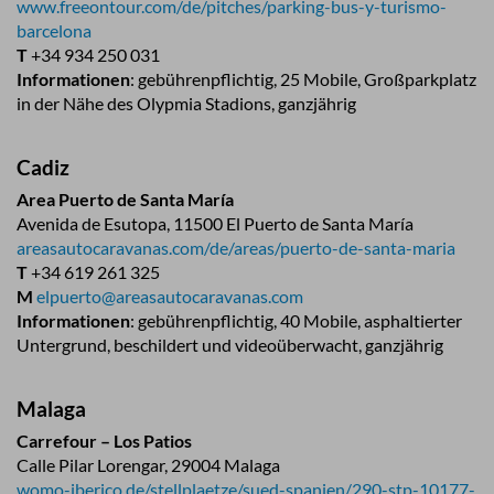
www.freeontour.com/de/pitches/parking-bus-y-turismo-
barcelona
T
+34 934 250 031
Informationen
: gebührenpflichtig, 25 Mobile, Großparkplatz
in der Nähe des Olypmia Stadions, ganzjährig
Cadiz
Area Puerto de Santa María
Avenida de Esutopa, 11500 El Puerto de Santa María
areasautocaravanas.com/de/areas/puerto-de-santa-maria
T
+34 619 261 325
M
elpuerto@areasautocaravanas.com
Informationen
: gebührenpflichtig, 40 Mobile, asphaltierter
Untergrund, beschildert und videoüberwacht, ganzjährig
Malaga
Carrefour – Los Patios
Calle Pilar Lorengar, 29004 Malaga
womo-iberico.de/stellplaetze/sued-spanien/290-stp-10177-