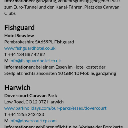
Informationen
: ganzjährig, verkehrsgünstig gelegener Platz
zum Euro-Tunnel und den Kanal-Fähren, Platz des Caravan
Clubs
Fishguard
Hotel Seaview
Pembrokeshire SA659PL Fishguard
www.fishguardhotel.co.uk
T
+44 134 887 42 82
M
info@fishguardhotel.co.uk
Informationen
: bei einem Essen im Hotel kostet der
Stellplatz nichts ansonsten 10 GBP, 10 Mobile, ganzjährig
Harwich
Dovercourt Caravan Park
Low Road, CO12 3TZ Harwich
www.parkholidays.com/our-parks/essex/dovercourt
T
+44 1255 243 433
M
info@dovercourtcp.com
Informationen
: gebührenpflichtig, bei Vorlage der Bordkarte