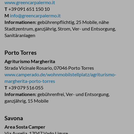
www.greencarpalermo.it
T
+39 091 651 150 10
M
info@greencarpalermo.it
Informationen
: gebührenpflichtig, 25 Mobile, nähe
Stadtzentrum, ganzjährig, Strom, Ver- und Entsorgung,
Sanitäranlagen
Porto Torres
Agriturismo Margherita
Strada Vicinale Rosario, 07046 Porto Torres
www.camperado.de/wohnmobilstellplatz/agriturismo-
margherita-porto-torres
T
+39 079 516 055
Informationen
: gebührenfrei, Ver- und Entsorgung,
ganzjährig, 15 Mobile
Savona
Area Sosta Camper
Via Aurelia, 17047 Vado Ligure