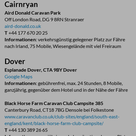
Cairnryan
Aird Donald Caravan Park
Off London Road, DG 9 8RN Stranraer
aird-donald.co.uk
T
+44 177 670 20 25
Informationen
: verkehrsgünstig gelegener Platz zur Fähre
nach Irland, 75 Mobile, Wiesengelände mit viel Freiraum
Dover
Esplanade Dover, CTA 9BY Dover
Google Maps
Informationen
: gebührenfrei, max. 24 Stunden, 8 Mobile,
ganzjährig, gegenüber dem Hotel und in der Nähe der Fähre
Black Horse Farm Caravan Club Campsite 385
Canterbury Road, CT18 7BG Densole bei Folkestone
www.caravanclub.co.uk/club-sites/england/south-east-
england/kent/black-horse-farm-club-campsite/
T
+44 130 389 26 65