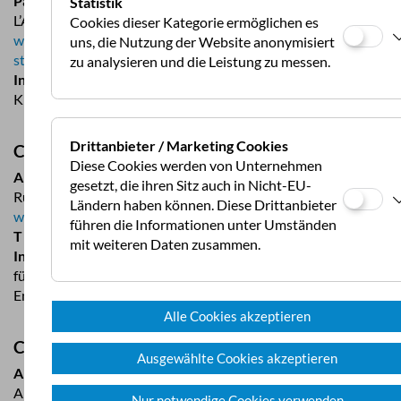
Parkplatz am Strand
Statistik
L’Arena, 20275 Tollare/Cap Corse
Cookies dieser Kategorie ermöglichen es
www.stellplatzfuehrer.de/plaetze/listen/alle/22244-uep-
uns, die Nutzung der Website anonymisiert
strandparkplatz
zu analysieren und die Leistung zu messen.
Informationen
: gebührenpflichtig, 10 Mobile, direkt am
Kiesstrand, ganzjährig
Drittanbieter / Marketing Cookies
Calais
Diese Cookies werden von Unternehmen
Aire de Camping-Car
gesetzt, die ihren Sitz auch in Nicht-EU-
Rue d’Asfeld, 62100 Calais
Ländern haben können. Diese Drittanbieter
www.calais-cotedopale.de
führen die Informationen unter Umständen
T
+33 321 466 200
mit weiteren Daten zusammen.
Informationen
: gebührenpflichtig, 106 Mobile, Zugangscode
für jeweils 24 Stunden, Kartenzahlung, ganzjährig, Ver- und
Entsorgung
Alle Cookies akzeptieren
Cherbourg
Ausgewählte Cookies akzeptieren
Aire Municipale
Allee du President Menut, 50100 Cherbourg
Nur notwendige Cookies verwenden