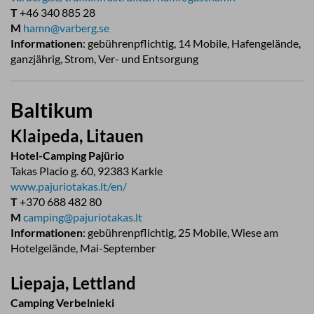
T
+46 340 885 28
M
hamn@varberg.se
Informationen
: gebührenpflichtig, 14 Mobile, Hafengelände,
ganzjährig, Strom, Ver- und Entsorgung
Baltikum
Klaipeda, Litauen
Hotel-Camping Pajürio
Takas Placio g. 60, 92383 Karkle
www.pajuriotakas.lt/en/
T
+370 688 482 80
M
camping@pajuriotakas.lt
Informationen
: gebührenpflichtig, 25 Mobile, Wiese am
Hotelgelände, Mai-September
Liepaja, Lettland
Camping Verbelnieki