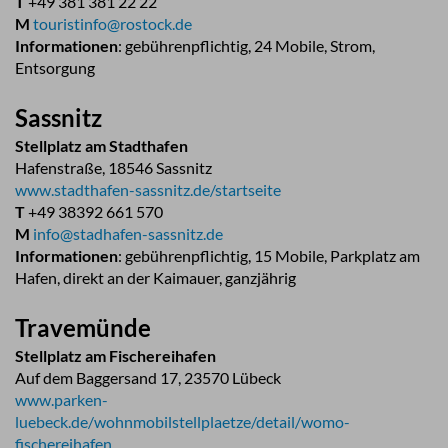
T
+49 381 381 22 22
M
touristinfo@rostock.de
Informationen
: gebührenpflichtig, 24 Mobile, Strom,
Entsorgung
Sassnitz
Stellplatz am Stadthafen
Hafenstraße, 18546 Sassnitz
www.stadthafen-sassnitz.de/startseite
T
+49 38392 661 570
M
info@stadhafen-sassnitz.de
Informationen
: gebührenpflichtig, 15 Mobile, Parkplatz am
Hafen, direkt an der Kaimauer, ganzjährig
Travemünde
Stellplatz am Fischereihafen
Auf dem Baggersand 17, 23570 Lübeck
www.parken-
luebeck.de/wohnmobilstellplaetze/detail/womo-
fischereihafen