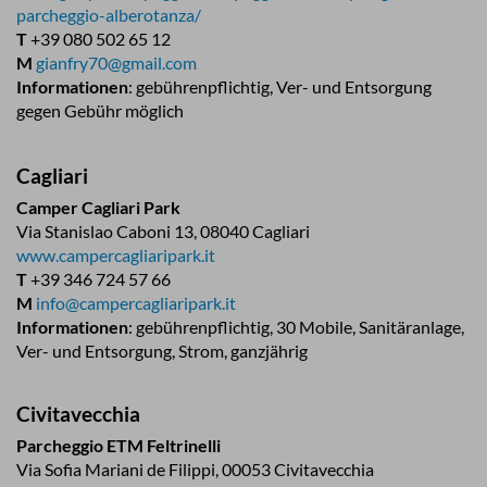
parcheggio-alberotanza/
T
+39 080 502 65 12
M
gianfry70@gmail.com
Informationen
: gebührenpflichtig, Ver- und Entsorgung
gegen Gebühr möglich
Cagliari
Camper Cagliari Park
Via Stanislao Caboni 13, 08040 Cagliari
www.campercagliaripark.it
T
+39 346 724 57 66
M
info@campercagliaripark.it
Informationen
: gebührenpflichtig, 30 Mobile, Sanitäranlage,
Ver- und Entsorgung, Strom, ganzjährig
Civitavecchia
Parcheggio ETM Feltrinelli
Via Sofia Mariani de Filippi, 00053 Civitavecchia