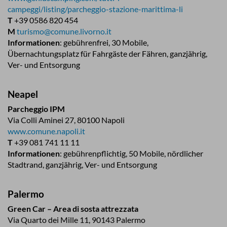
campeggi/listing/parcheggio-stazione-marittima-li
T
+39 0586 820 454
M
turismo@comune.livorno.it
Informationen
: gebührenfrei, 30 Mobile,
Übernachtungsplatz für Fahrgäste der Fähren, ganzjährig,
Ver- und Entsorgung
Neapel
Parcheggio IPM
Via Colli Aminei 27, 80100 Napoli
www.comune.napoli.it
T
+39 081 741 11 11
Informationen
: gebührenpflichtig, 50 Mobile, nördlicher
Stadtrand, ganzjährig, Ver- und Entsorgung
Palermo
Green Car – Area di sosta attrezzata
Via Quarto dei Mille 11, 90143 Palermo