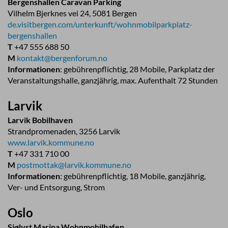
Bergenshallen Caravan Parking
Vilhelm Bjerknes vei 24, 5081 Bergen
de.visitbergen.com/unterkunft/wohnmobilparkplatz-
bergenshallen
T
+47 555 688 50
M
kontakt@bergenforum.no
Informationen
: gebührenpflichtig, 28 Mobile, Parkplatz der
Veranstaltungshalle, ganzjährig, max. Aufenthalt 72 Stunden
Larvik
Larvik Bobilhaven
Strandpromenaden, 3256 Larvik
www.larvik.kommune.no
T
+47 331 710 00
M
postmottak@larvik.kommune.no
Informationen
: gebührenpflichtig, 18 Mobile, ganzjährig,
Ver- und Entsorgung, Strom
Oslo
Sjølyst Marina Wohnmobilhafen