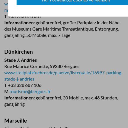
www.campercontact.com/de/frankreich/normandie/cherbourg/
municipale
T
+33 233 878 889
Informationen
: gebührenfrei, großer Parkplatz in der Nähe
des Museums Gare Maritime Transatlantique, Entsorgung,
ganzjährig, 50 Mobile, max. 7 Tage
Dünkirchen
Stade J. Andries
Rue Maurice Cornette, 59380 Bergues
www.stellplatzfuehrer.de/plaetze/listen/alle/16997-parking-
stade-j-andries
T
+33 328 687 106
M
tourisme@bergues.fr
Informationen
: gebührenfrei, 30 Mobile, max. 48 Stunden,
ganzjährig
Marseille