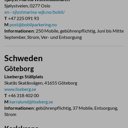
Sjølystveien, 0277 Oslo
xn--sjlystmarina-wjb.no/bobil/
T
+47 225 091 93
M
post@bobilparkering.no
Informationen
: 250 Mobile, gebührenpflichtig, Juni bis Mitte
September, Strom, Ver- und Entsorgung
Schweden
Göteborg
Lisebergs Ställplats
Skatås Skatåsvägen, 41655 Göteborg
www.liseberg.se
T
+46 318 402 00
M
karralund@liseberg.se
Informationen
: gebührenpflichtig, 37 Mobile, Entsorgung,
Strom