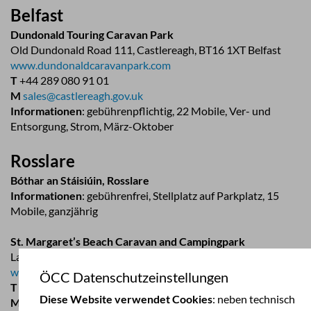
Belfast
Dundonald Touring Caravan Park
Old Dundonald Road 111, Castlereagh, BT16 1XT Belfast
www.dundonaldcaravanpark.com
T
+44 289 080 91 01
M
sales@castlereagh.gov.uk
Informationen
: gebührenpflichtig, 22 Mobile, Ver- und
Entsorgung, Strom, März-Oktober
Rosslare
Bóthar an Stáisiúin, Rosslare
Informationen
: gebührenfrei, Stellplatz auf Parkplatz, 15
Mobile, ganzjährig
St. Margaret’s Beach Caravan and Campingpark
Lady’s Island, Rosslare Harbour
www.ukcampsite.co.uk
ÖCC Datenschutzeinstellungen
T
+35 353 913 11 69
Diese Website verwendet Cookies
: neben technisch
M
info@campingstmargarets.ie