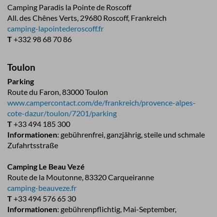
Camping Paradis la Pointe de Roscoff
All. des Chênes Verts, 29680 Roscoff, Frankreich
camping-lapointederoscoff.fr
T
+332 98 68 70 86
Toulon
Parking
Route du Faron, 83000 Toulon
www.campercontact.com/de/frankreich/provence-alpes-
cote-dazur/toulon/7201/parking
T
+33 494 185 300
Informationen
: gebührenfrei, ganzjährig, steile und schmale
Zufahrtsstraße
Camping Le Beau Vezé
Route de la Moutonne, 83320 Carqueiranne
camping-beauveze.fr
T
+33 494 576 65 30
Informationen
: gebührenpflichtig, Mai-September,