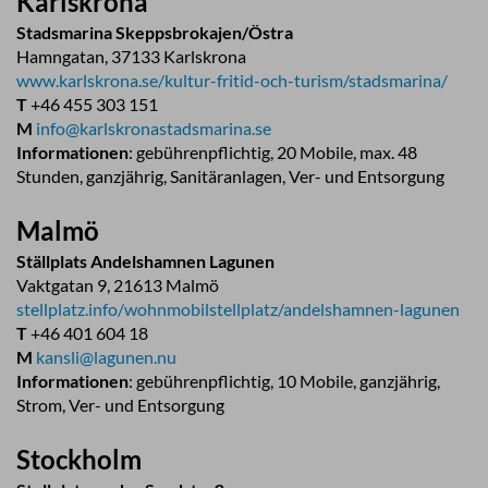
Karlskrona
Stadsmarina Skeppsbrokajen/Östra
Hamngatan, 37133 Karlskrona
www.karlskrona.se/kultur-fritid-och-turism/stadsmarina/
T
+46 455 303 151
M
info@karlskronastadsmarina.se
Informationen
: gebührenpflichtig, 20 Mobile, max. 48
Stunden, ganzjährig, Sanitäranlagen, Ver- und Entsorgung
Malmö
Ställplats Andelshamnen Lagunen
Vaktgatan 9, 21613 Malmö
stellplatz.info/wohnmobilstellplatz/andelshamnen-lagunen
T
+46 401 604 18
M
kansli@lagunen.nu
Informationen
: gebührenpflichtig, 10 Mobile, ganzjährig,
Strom, Ver- und Entsorgung
Stockholm