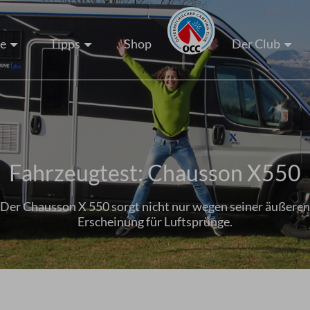
ze
Tipps
Shop
Der Club
Fahrzeugtest: Chausson X550
Der Chausson X 550 sorgt nicht nur wegen seiner äußeren
Erscheinung für Luftsprünge.