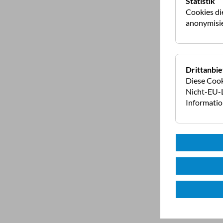
Statistik
Trotz der kompak
Cookies di
Stauraum. Die Sc
anonymisie
Die Arbeitsfläch
Kochstellen mit 
Fenster und eine
Drittanbie
Diese Cook
Nicht-EU-L
Informati
Das Badezimmer is
Waschtisch zum H
Highlight ist ab
Bad abteilen kan
die Tür offen ist
Der Cha