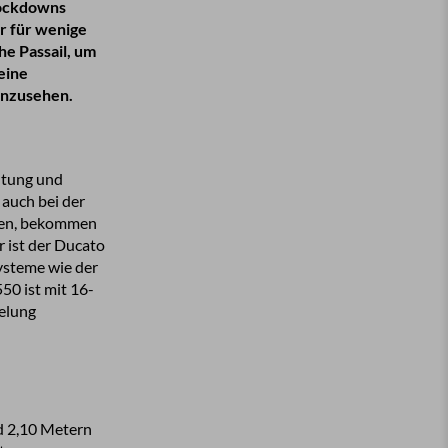
Lockdowns
r für wenige
he Passail, um
eine
anzusehen.
altung und
 auch bei der
llen, bekommen
r ist der Ducato
ysteme wie der
50 ist mit 16-
kelung
d 2,10 Metern