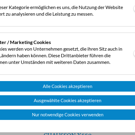
ten Außenmaße gibt es eine wirklich großzügige Küche mit ausge
eser Kategorie ermöglichen es uns, die Nutzung der Website
hubladen haben eine Soft-Close-Funktion und eine praktische Fl
rt zu analysieren und die Leistung zu messen.
e lässt sich mit einem zusätzlichenKlappbrett vergrößern. Der Gas
Elektrozündung. Gegenüber ist der 134-Liter-Kühlschrank verbaut
 ebensolche Dachluke sorgen für Belüftung.
ter / Marketing Cookies
NASSZELLE
ies werden von Unternehmen gesetzt, die ihren Sitz auch in
ändern haben können. Diese Drittanbieter führen die
onen unter Umständen mit weiteren Daten zusammen.
t quer im Heck über die ganze Fahrzeugbreite platziert. Über der T
erausklappen untergebracht. Darüber gibt es Kästchen für die Ba
er die riesige Duschkabine, die man mit einer ausziehbaren Trenn
n. Als sehr praktisch erweist sich der Kleiderschrank direkt nebe
Alle Cookies akzeptieren
, entsteht sogar ein richtiges Ankleidezimmer.
Ausgewählte Cookies akzeptieren
FAZIT
usson ist eine echte Alternative zu herkömmlichen Kast
Nur notwendige Cookies verwenden