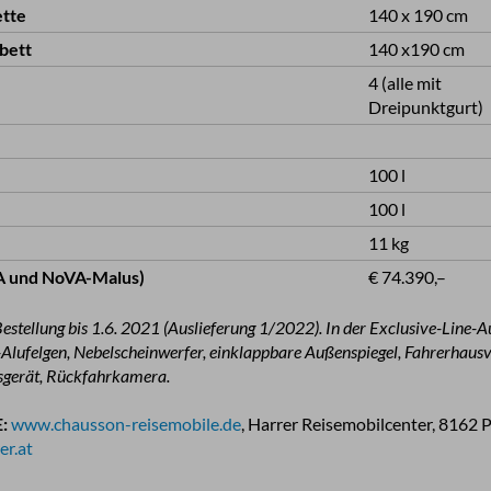
tte
140 x 190 cm
bett
140 x190 cm
4 (alle mit
Dreipunktgurt)
100 l
100 l
11 kg
VA und NoVA-Malus)
€ 74.390,–
 Bestellung bis 1.6. 2021 (Auslieferung 1/2022). In der Exclusive-Line-
-Alufelgen, Nebelscheinwerfer, einklappbare Außenspiegel, Fahrerhaus
sgerät, Rückfahrkamera.
:
www.chausson-reisemobile.de
, Harrer Reisemobilcenter, 8162 P
er.at