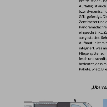
Breite ist der C
Auffällig ist auc
bzw. dynamisch un
GfK, gefertigt. D
Zentimeter und da
Panoramadachfens
eingeschränkt. Zu
ausgestattet. Se
Aufbautür ist mit
integriert, was 
Fliegengitter zu
fesch und schnit
bedeutet, dass ma
Pakete, wie z. B.
„Überra