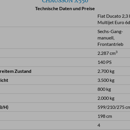
CHAUSSON X550
Technische Daten und Preise
Fiat Ducato 2,3 l
Multijet Euro 6
Sechs-Gang-
manuell,
Frontantrieb
3
2.287 cm
140 PS
ereitem Zustand
2.700 kg
icht
3.500 kg
800 kg
2.000 kg
B/H)
599/210/275 c
198 cm
4