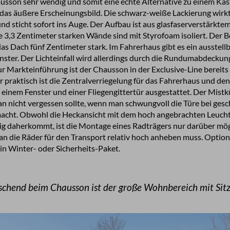
hausson sehr wendig und somit eine echte Alternative zu einem Ka
h das äußere Erscheinungsbild. Die schwarz-weiße Lackierung wirkt
d sticht sofort ins Auge. Der Aufbau ist aus glasfaserverstärktem
ie 3,3 Zentimeter starken Wände sind mit Styrofoam isoliert. Der B
s Dach fünf Zentimeter stark. Im Fahrerhaus gibt es ein ausstell
ter. Der Lichteinfall wird allerdings durch die Rundumabdeckun
r Markteinführung ist der Chausson in der Exclusive-Line bereits 
hr praktisch ist die Zentralverriegelung für das Fahrerhaus und 
 einem Fenster und einer Fliegengittertür ausgestattet. Der Mistkü
man nicht vergessen sollte, wenn man schwungvoll die Türe bei ge
macht. Obwohl die Heckansicht mit dem hoch angebrachten Leucht
tig daherkommt, ist die Montage eines Radträgers nur darüber mög
n die Räder für den Transport relativ hoch anheben muss. Optiona
 ein Winter- oder Sicherheits-Paket.
schend beim Chausson ist der große Wohnbereich mit Sitz