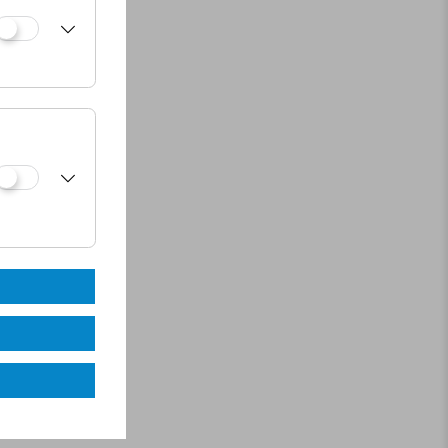
sprochen viel
aschenhalterung.
herd hat zwei
. Ein großes
oilette ist ein
dutensilien.
wand vom übrigen
n dem Bad. Wenn
enwägen.