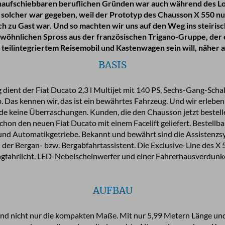
unaufschiebbaren beruflichen Gründen war auch während des 
 solcher war gegeben, weil der Prototyp des Chausson X 550 nu
ch zu Gast war. Und so machten wir uns auf den Weg ins steirisc
wöhnlichen Spross aus der französischen Trigano-Gruppe, der 
teilintegriertem Reisemobil und Kastenwagen sein will, näher 
BASIS
 dient der Fiat Ducato 2,3 l Multijet mit 140 PS, Sechs-Gang-Sch
 Das kennen wir, das ist ein bewährtes Fahrzeug. Und wir erleben
e keine Überraschungen. Kunden, die den Chausson jetzt beste
hon den neuen Fiat Ducato mit einem Facelift geliefert. Bestellba
und Automatikgetriebe. Bekannt und bewährt sind die Assistenzs
der Bergan- bzw. Bergabfahrtassistent. Die Exclusive-Line des X 5
Tagfahrlicht, LED-Nebelscheinwerfer und einer Fahrerhausverdun
AUFBAU
nd nicht nur die kompakten Maße. Mit nur 5,99 Metern Länge un