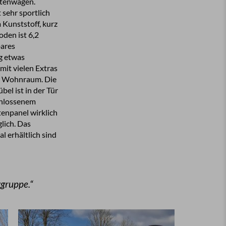
stenwagen.
 sehr sportlich
 Kunststoff, kurz
oden ist 6,2
bares
g etwas
mit vielen Extras
den Wohnraum. Die
bel ist in der Tür
schlossenem
enpanel wirklich
lich. Das
l erhältlich sind
gruppe.“