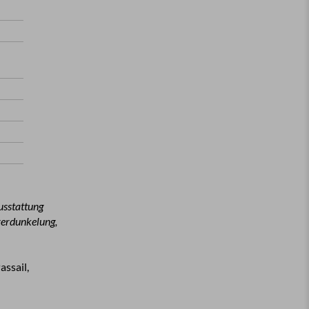
Ausstattung
verdunkelung,
assail,