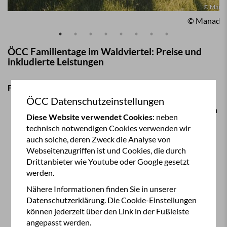
© Manad
© Manada 
ÖCC Familientage im Waldviertel: Preise und
inkludierte Leistungen
Folgende Leistungen sind inkludiert:
Begrüßungsgetränk
ÖCC Datenschutzeinstellungen
4 Nächte Stellplatz für 2 Erwachsene inkl. 6 kWh Strom
Diese Website verwendet Cookies
: neben
pro Tag
technisch notwendigen Cookies verwenden wir
2 x 3-gängiges Abendessen im Gasthof Einfalt
auch solche, deren Zweck die Analyse von
1 x gemeinsames Frühstück im Gasthof Einfalt
Webseitenzugriffen ist und Cookies, die durch
Kräuterwanderung inkl. Kräuterjause
Drittanbieter wie Youtube oder Google gesetzt
Eintritt Bärenwald Arbesbach
werden.
Eintritt Burg Rappottenstein
Busfahrt Arbesbach, Rappottenstein
Nähere Informationen finden Sie in unserer
Gebühr Alpakawanderung &
Frühstücksbuffet
Datenschutzerklärung. Die Cookie-Einstellungen
Waldpädagogik-Programm „wild in the woods“
können jederzeit über den Link in der Fußleiste
Ein Getränk für jeden Erwachsenen beim
angepasst werden.