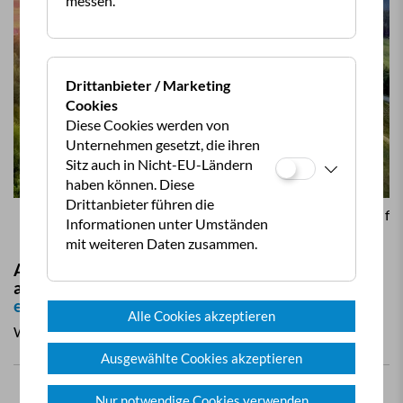
messen.
Drittanbieter / Marketing
Cookies
Diese Cookies werden von
Unternehmen gesetzt, die ihren
Sitz auch in Nicht-EU-Ländern
haben können. Diese
© f
Drittanbieter führen die
© flu
Informationen unter Umständen
mit weiteren Daten zusammen.
Anmeldungen bitte direkt
an
camping@einfalt.net
oder unter
gasthof-
einfalt.at/oecc-familientage
Alle Cookies akzeptieren
Wir freuen uns auf euch!
Ausgewählte Cookies akzeptieren
Nur notwendige Cookies verwenden