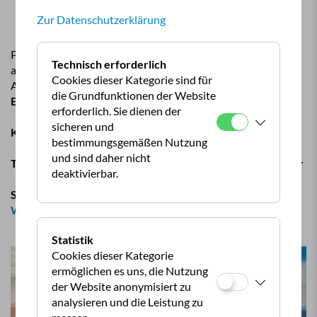
Elternfrühschoppen
Zur Datenschutzerklärung
Nächtigungstaxe
Preis für einen Stellplatz für 2 Erwachsene inkl. ÖCC-Rabatt,
Technisch erforderlich
allen angeführten Leistungen, Eintritten und Transport nach
Cookies dieser Kategorie sind für
Arbesbach und Rappottenstein
für 2 Erwachsene: 499,00
die Grundfunktionen der Website
EUR
erforderlich. Sie dienen der
sicheren und
Kind 5-14 Jahre: + 169,00 EUR
bestimmungsgemäßen Nutzung
und sind daher nicht
Teilnehmer: max. 10 Familien, exklusiv für ÖCC Mitglieder
deaktivierbar.
Siehe auch:
ÖCC Familientage | Gasthof Einfalt - Urlaub im
Waldviertel (gasthof-einfalt.at)
Statistik
Cookies dieser Kategorie
ermöglichen es uns, die Nutzung
der Website anonymisiert zu
analysieren und die Leistung zu