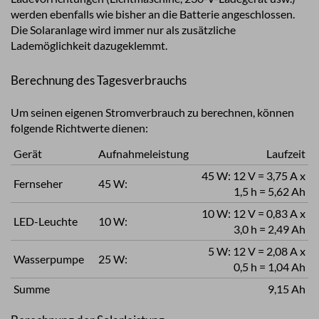
werden ebenfalls wie bisher an die Batterie angeschlossen.
Die Solaranlage wird immer nur als zusätzliche
Lademöglichkeit dazugeklemmt.
Berechnung des Tagesverbrauchs
Um seinen eigenen Stromverbrauch zu berechnen, können
folgende Richtwerte dienen:
Gerät
Aufnahmeleistung
Laufzeit
45 W: 12 V = 3,75 A x
Fernseher
45 W:
1,5 h = 5,62 Ah
10 W: 12 V = 0,83 A x
LED-Leuchte
10 W:
3,0 h = 2,49 Ah
5 W: 12 V = 2,08 A x
Wasserpumpe
25 W:
0,5 h = 1,04 Ah
Summe
9,15 Ah