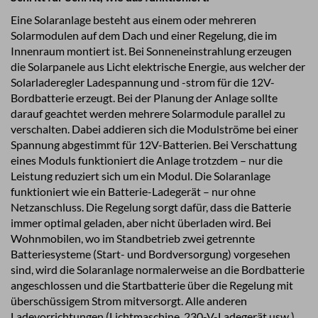
Eine Solaranlage besteht aus einem oder mehreren
Solarmodulen auf dem Dach und einer Regelung, die im
Innenraum montiert ist. Bei Sonneneinstrahlung erzeugen
die Solarpanele aus Licht elektrische Energie, aus welcher der
Solarladeregler Ladespannung und -strom für die 12V-
Bordbatterie erzeugt. Bei der Planung der Anlage sollte
darauf geachtet werden mehrere Solarmodule parallel zu
verschalten. Dabei addieren sich die Modulströme bei einer
Spannung abgestimmt für 12V-Batterien. Bei Verschattung
eines Moduls funktioniert die Anlage trotzdem – nur die
Leistung reduziert sich um ein Modul. Die Solaranlage
funktioniert wie ein Batterie-Ladegerät – nur ohne
Netzanschluss. Die Regelung sorgt dafür, dass die Batterie
immer optimal geladen, aber nicht überladen wird. Bei
Wohnmobilen, wo im Standbetrieb zwei getrennte
Batteriesysteme (Start- und Bordversorgung) vorgesehen
sind, wird die Solaranlage normalerweise an die Bordbatterie
angeschlossen und die Startbatterie über die Regelung mit
überschüssigem Strom mitversorgt. Alle anderen
Ladevorrichtungen (Lichtmaschine, 230-V-Ladegerät usw.)