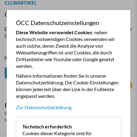
CLUBARTIKEL
ÖCC Deichselhaube
ÖCC Datenschutzeinstellungen
Die Deichselhaube ist erhältlich in der Farbe grau mit blauem
Diese Website verwendet Cookies
: neben
ÖCC Logo!
technisch notwendigen Cookies verwenden wir
auch solche, deren Zweck die Analyse von
Webseitenzugriffen ist und Cookies, die durch
Menge:
Drittanbieter wie Youtube oder Google gesetzt
werden.
In den Warenkorb
Nähere Informationen finden Sie in unserer
19,90
€
Datenschutzerklärung. Die Cookie-Einstellungen
können jederzeit über den Link in der Fußleiste
angepasst werden.
Produktdetails:
Zur Datenschutzerklärung
Die ÖCC-Deichselhaube ist
alle Anhänger geeignet!
hochwertig verarbeitet und ist für
Technisch erforderlich
Cookies dieser Kategorie sind für