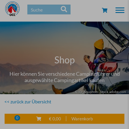
Togg
navi
Shop
Hier können Sie verschiedene Campingführer und
ausgewählte Campingartikel kaufen
© ID_Anuphon - stock.adobe.com
<< zurück zur Übersicht
0
€ 0,00
Warenkorb