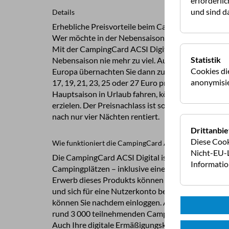
erforderli
und sind da
Details
Erhebliche Preisvorteile beim Camping in der Neb
Wer möchte in der Nebensaison nicht gerne besonders preisgünstig campen?
Mit der CampingCard ACSI Digital bezahlen Sie für Ih
Statistik
Nebensaison nie mehr zu viel. Auf den 3 000 teil
Cookies di
Europa übernachten Sie dann zu einem niedrigen Festpreis in Höhe von 13, 15,
anonymisie
17, 19, 21, 23, 25 oder 27 Euro pro Nacht. Camper,
Hauptsaison in Urlaub fahren, können damit beträchtliche Preisvorteile
erzielen. Der Preisnachlass ist so groß, dass sich 
nach nur vier Nächten rentiert.
Drittanbie
Diese Cook
Wie funktioniert die CampingCard ACSI Digital?
Nicht-EU-L
Die CampingCard ACSI Digital ist eine App mit Informationen zu
Informati
Campingplätzen – inklusive einer digitalen Ermäß
Erwerb dieses Produkts können Sie die CampingCard ACSI-App herunterladen
und sich für eine Nutzerkonto bei ACSI registrieren. Mit dem Nutz
können Sie nachdem einloggen. Ab dem Moment sin
rund 3 000 teilnehmenden Campingplä
Auch Ihre digitale Ermäßigungskarte befindet sich 