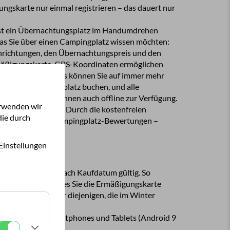
nmal registrieren – das dauert nur
 ist ein Übernachtungsplatz im Handumdrehen
was Sie über einen Campingplatz wissen möchten:
ichtungen, den Übernachtungspreis und den
äßigungskarte. GPS-Koordinaten ermöglichen
ies können Sie auf immer mehr
ie App einen Stellplatz buchen, und alle
fline zur Verfügung.
erwenden wir
deal für unterwegs. Durch die kostenfreien
die durch
r aktuell.
Einstellungen
 ist bis ein Jahr nach Kaufdatum gültig. So
aktisch ist das für diejenigen, die im Winter
t geeignet für Smartphones und Tablets (Android 9
).