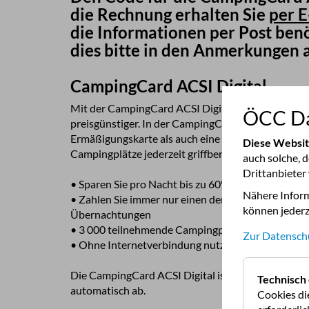
die Rechnung erhalten Sie
per E
die Informationen per Post benö
dies bitte in den Anmerkungen 
CampingCard ACSI Digital
Mit der CampingCard ACSI Digital campen Sie in 
ÖCC Da
preisgünstiger. In der CampingCard ACSI-App haben Sie sowohl die
Ermäßigungskarte als auch eine Übersicht über al
Diese Websi
Campingplätze jederzeit griffbereit!
auch solche, 
Drittanbieter
•
Nähere Inform
•
Zahlen Sie immer nur einen der acht niedrigen Festpreis
können jederz
Übernachtungen
•
Zur Datensch
•
Die CampingCard ACSI Digital ist bis ein Jahr nac
Technisch 
automatisch ab.
Cookies di