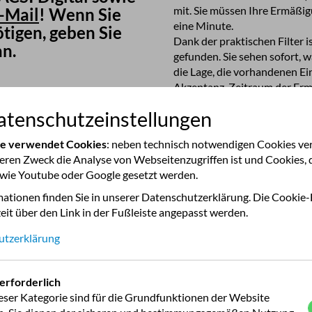
mit. Sie müssen Ihre Ermäßigungskarte nur ei
-Mail
! Wenn Sie
eine Minute.
tigen, geben Sie
Dank der praktischen Filter
an.
gefunden. Sie sehen sofort, 
die Lage, die vorhandenen Einr
Akzeptanz-Zeitraum der Erm
Ihnen zudem eine perfekte Navigation. Überd
der Nebensaison noch
tenschutzeinstellungen
Campingplätzen direkt über d
Informationen zu den Campingplätzen stehen Ihnen auch of
le teilnehmenden
te verwendet Cookies
: neben technisch notwendigen Cookies v
Auf diese Weise ist die App i
deren Zweck die Analyse von Webseitenzugriffen ist und Cookies, 
Updates – inklusive Änderungen und neuer Campingplatz-Bewertungen –
 wie Youtube oder Google gesetzt werden.
bleibt die App außerdem imme
Sparen Sie pro Nacht bis zu 60% mit der digitalen Ermäßigungskarte
ationen finden Sie in unserer Datenschutzerklärung. Die Cookie-
e für Ihre
eit über den Link in der Fußleiste angepasst werden.
Vorteile der digitalen Version
3 000 teilnehmende Campingplätze, die jedes Jahr inspiziert werden
Die CampingCard ACSI Digital
utzerklärung
Ohne Internetverbindung nutzbar, schnelles Einchecken mit einem QR-Code
entscheiden Sie selbst, zu welcher Zeit des Jahres Sie die Ermäßigungskarte
nutzen möchten. Besonders pr
h Kaufdatum gültig und lauft
verreisen.
erforderlich
CampingCard ACSI Digital is
eser Kategorie sind für die Grundfunktionen der Website
und höher, iOS 12 und höher