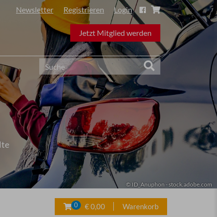
Newsletter
Registrieren
Login
Jetzt Mitglied werden
lte
© ID_Anuphon - stock.adobe.com
0
€ 0,00
Warenkorb