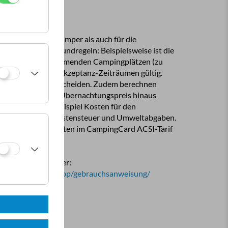
ür die Camper als auch für die
, gelten einige Grundregeln: Beispielsweise ist die
 und nur in den Akzeptanz-Zeiträumen gültig.
 festgelegten Übernachtungspreis hinaus
u gehören zum Beispiel Kosten für den
n), Touristensteuer und Umweltabgaben.
rn wir, welche Kosten im CampingCard ACSI-Tarif
cht.
bung finden Sie hier:
m/de/extra-info/app/gebrauchsanweisung/