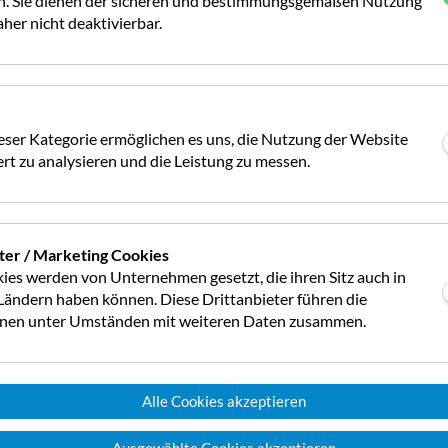
ch. Sie dienen der sicheren und bestimmungsgemäßen Nutzung
her nicht deaktivierbar.
Grundregeln und Zusatzkosten
ensaison.
Damit die CampingCard ACSI sowohl f
re Übernachtungen in der
Campingplätze ein Erfolg wird
nehmenden Campingplätzen in
(digitale) Ermäßigungskarte nur auf den teilnehmenden Campingplätzen (zu
eser Kategorie ermöglichen es uns, die Nutzung der Website
erkennen am blauen CC-Logo)
rt zu analysieren und die Leistung zu messen.
 die gerne außerhalb der
Diese können sich je nach Campingplatz unterscheiden. Zudem berechnen
manche Campingplätze über den
diese Anschaffung im Schnitt
bestimmte Nebenkosten. Daz
Stromverbrauch (4 kWh sind inbegriffe
Auf campingcard.com erläute
ter / Marketing Cookies
enthalten sind und welche ni
ies werden von Unternehmen gesetzt, die ihren Sitz auch in
ändern haben können. Diese Drittanbieter führen die
Eine weitere genaue Beschrei
onen unter Umständen mit weiteren Daten zusammen.
igungskarte. Nach dem
https://www.campingcard.co
erkonto
d alle Informationen zu den
Alle Cookies akzeptieren
tzen abrufbar.
in der App. Bei Vorlage einer
Ausgewählte Cookies akzeptieren