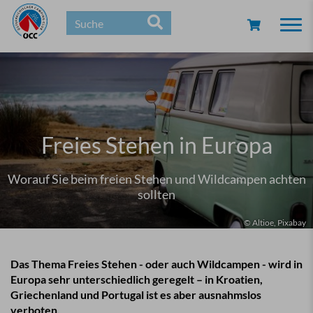
Togg
navi
Freies Stehen in Europa
Worauf Sie beim freien Stehen und Wildcampen achten
sollten
© Altioe, Pixabay
Das Thema Freies Stehen - oder auch Wildcampen - wird in
Europa sehr unterschiedlich geregelt – in Kroatien,
Griechenland und Portugal ist es aber ausnahmslos
verboten.