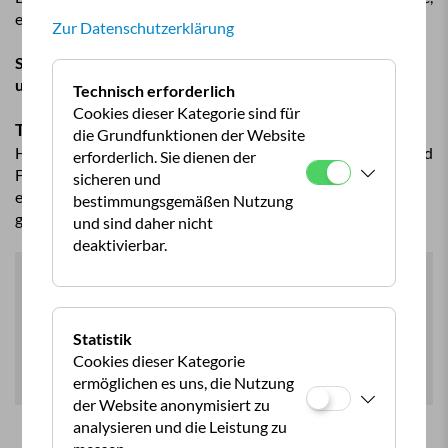
egal ob in
Österreich
oder
europaweit
.
Zur Datenschutzerklärung
Sie suchen noch nach dem perfekten Campingführer? In
unserem
SHOP
werden Sie bestimmt fündig!
Technisch erforderlich
Cookies dieser Kategorie sind für
Tipp:
die Grundfunktionen der Website
Hier finden Sie ein kurzes Video zum Thema Wildcampen und
erforderlich. Sie dienen der
Freies Stehen (Stand: 2022). Campingexpertin Sabine Fuss
sicheren und
erklärt uns, was es in Österreich und Europa zu beachten
bestimmungsgemäßen Nutzung
gibt.
und sind daher nicht
deaktivierbar.
Sie haben Cookies des Drittanbieters 'youtube' nicht
aktiviert. Der Inhalt wird daher nicht geladen. Sie
können dies in den Cookie-Einstellungen ändern.
Statistik
Cookies dieser Kategorie
ÖCC Datenschutzeinstellungen
ermöglichen es uns, die Nutzung
der Website anonymisiert zu
analysieren und die Leistung zu