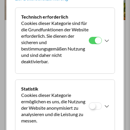
Technisch erforderlich
Cookies dieser Kategorie sind für
CampTour 2026 Kroatien/Montenegro
die Grundfunktionen der Website
Ausgebucht, nur Warteliste möglich!
erforderlich. Sie dienen der
sicheren und
roatien bis Montenegro – die Perle des Balkans.
bestimmungsgemäßen Nutzung
und sind daher nicht
Montenegro, auch bekannt als die Perle des Balkans.
deaktivierbar.
Schneebedeckte Bergspitzen, traumhafte Buchten &
reißende Flüsse prägen das Landschaftsbild dieses
vielfältigen Landes. Doch auch kulturell hat das Land
einiges zu bieten: Wandeln Sie auf den Spuren
Statistik
verschiedener Völker, europäischer Baukunst,
Cookies dieser Kategorie
venezianischer Barockbauten und orthodoxen Klöstern.
ermöglichen es uns, die Nutzung
Die Tara Schlucht ist der tiefste Canyon Europas und
der Website anonymisiert zu
damit ein echtes Naturwunder mitten in Montenegro.
analysieren und die Leistung zu
Die Schlucht ist bis zu 1.300 km tief. Zum Vergleich: Der
messen.
Grand Canyon in den USA ist maximal 1.800 km tief.