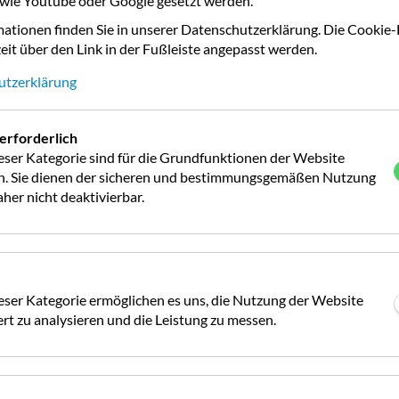
 wie Youtube oder Google gesetzt werden.
P
ationen finden Sie in unserer Datenschutzerklärung. Die Cookie-
m
Entfernung Orts-/Stadtmitte
0.2 km
C
eit über den Link in der Fußleiste angepasst werden.
u
D
a
Entsorgung Chemietoilette
ja
utzerklärung
in
K
m
Hunde erlaubt
ja
R
erforderlich
eser Kategorie sind für die Grundfunktionen der Website
a
Mietunterkunft
9
ch. Sie dienen der sicheren und bestimmungsgemäßen Nutzung
P
Bungalow/Caravan
her nicht deaktivierbar.
G
S
m
W-LAN
ja
St
6
0
eser Kategorie ermöglichen es uns, die Nutzung der Website
n
Barrierefreie Sanitärräume
ja
0
rt zu analysieren und die Leistung zu messen.
2
Mietbare Sanitäreinheit
nein