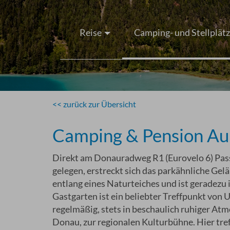
Reise
Camping- und Stellplät
<< zurück zur Übersicht
Camping & Pension Au
Direkt am Donauradweg R1 (Eurovelo 6) Pass
gelegen, erstreckt sich das parkähnliche Ge
entlang eines Naturteiches und ist geradezu
Gastgarten ist ein beliebter Treffpunkt von 
regelmäßig, stets in beschaulich ruhiger At
Donau, zur regionalen Kulturbühne. Hier tre