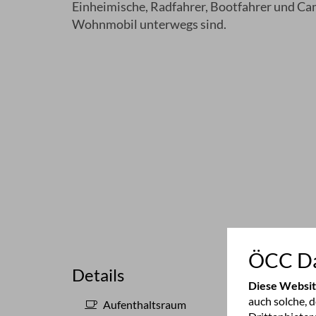
Einheimische, Radfahrer, Bootfahrer und Ca
Wohnmobil unterwegs sind.
ÖCC Da
Details
Diese Websi
auch solche, 
Aufenthaltsraum
nei