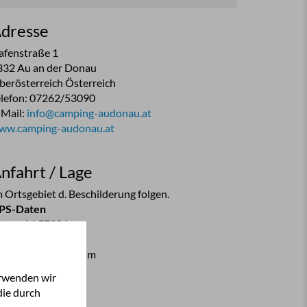
dresse
afenstraße 1
332 Au an der Donau
berösterreich Österreich
elefon: 07262/53090
-Mail:
info@camping-audonau.at
ww.camping-audonau.at
nfahrt / Lage
 Ortsgebiet d. Beschilderung folgen.
PS-Daten
änge: 14,57926
reite: 48,22773
eereshöhe:
245.0 m
erwenden wir
die durch
reise