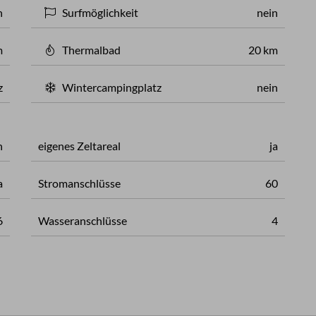
n
Surfmöglichkeit
nein
m
Thermalbad
20 km
z
Wintercampingplatz
nein
n
eigenes Zeltareal
ja
a
Stromanschlüsse
60
6
Wasseranschlüsse
4