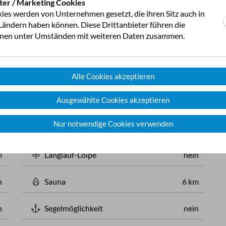
ter / Marketing Cookies
n
Wäschetrockner
2
ies werden von Unternehmen gesetzt, die ihren Sitz auch in
ändern haben können. Diese Drittanbieter führen die
2
onen unter Umständen mit weiteren Daten zusammen.
n
Fahrrad-Verleih
am Platz
Alle Cookies akzeptieren
Ausgewählte Cookies akzeptieren
n
Freibad
6 km
Nur notwendige Cookies verwenden
m
Hallenbad
6 km
m
Langlauf-Loipe
nein
n
Sauna
6 km
n
Segelmöglichkeit
nein