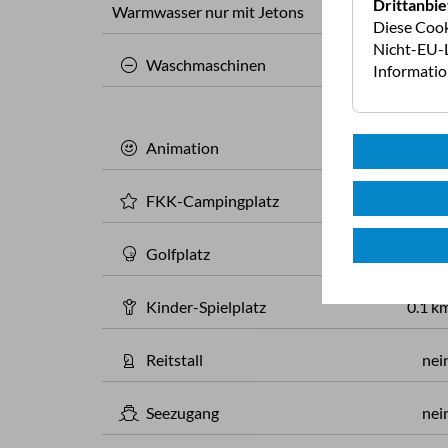
Drittanbie
Warmwasser nur mit Jetons
nei
Diese Cook
Nicht-EU-L
Waschmaschinen
Informati
Animation
nei
FKK-Campingplatz
nei
Golfplatz
6 k
Kinder-Spielplatz
0.1 k
Reitstall
nei
Seezugang
nei