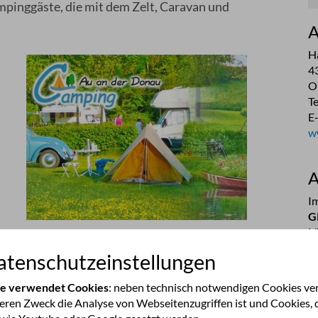
mpinggäste, die mit dem Zelt, Caravan und
A
H
4
O
T
E
w
A
Im
G
L
B
tenschutzeinstellungen
M
te verwendet Cookies
: neben technisch notwendigen Cookies v
deren Zweck die Analyse von Webseitenzugriffen ist und Cookies, 
P
n
Campingplatz-Buffet
am Platz