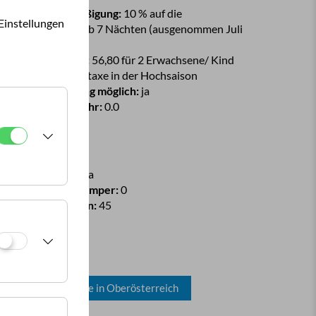
artnerplatz-Ermäßigung:
10 % auf die
Einstellungen
ampinggebühren ab 7 Nächten (ausgenommen Juli
nd August)
urchschnittspreis:
56,80 für 2 Erwachsene/ Kind
kl. Strom und Ortstaxe in der Hochsaison
reditkartenzahlung möglich:
ja
eservierungsgebühr:
0.0
latzinfo
esamtfläche:
2.4 ha
tellplätze Dauercamper:
0
ellplätze Touristen:
45
0 Stromanschlüsse
 Wasseranschlüsse
 Gasanschlüsse
Alle Campingplätze in Oberösterreich