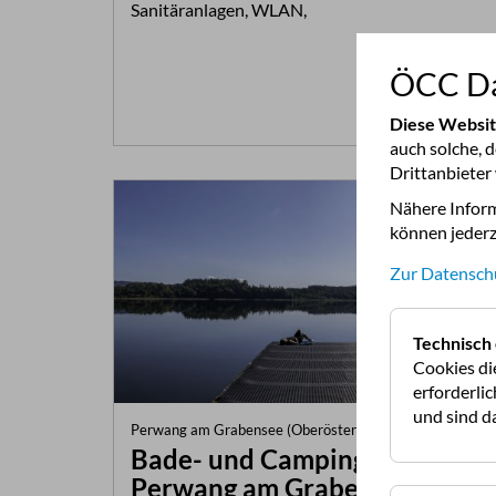
Sanitäranlagen, WLAN,
ÖCC Da
Mehr Infos >>
Diese Websi
auch solche, 
Drittanbieter
Nähere Inform
können jederz
Zur Datensch
Technisch 
Cookies di
erforderli
und sind da
Perwang am Grabensee (Oberösterreich)
Bade- und Campingplatz
Perwang am Grabensee