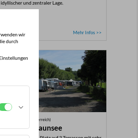
idyllischer und zentraler Lage.
Mehr Infos >>
erwenden wir
die durch
Einstellungen
Altmünster (Oberösterreich)
Camping Traunsee
Kleiner gepflegter Platz auf 3 Terrassen mit sehr