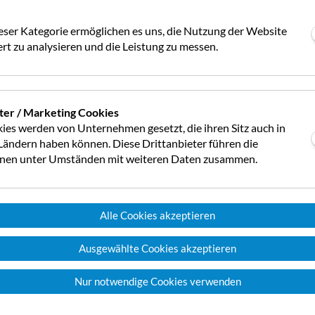
Campingplatz am Fuße der Drachenwand,
eser Kategorie ermöglichen es uns, die Nutzung der Website
direkt am See gelegen mit eigener Badewiese,
rt zu analysieren und die Leistung zu messen.
modernsten Sanitäranlagen und einem
gemütlichen Buffet.
Mehr Infos >>
ter / Marketing Cookies
ies werden von Unternehmen gesetzt, die ihren Sitz auch in
ändern haben können. Diese Drittanbieter führen die
onen unter Umständen mit weiteren Daten zusammen.
Alle Cookies akzeptieren
Ausgewählte Cookies akzeptieren
Nur notwendige Cookies verwenden
Bad Schallerbach (Oberösterreich)
Landidyll - Hotel Grünes Türl