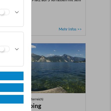
schönem Seeblick.
Mehr Infos >>
Traunkirchen (Oberösterreich)
Strandcamping