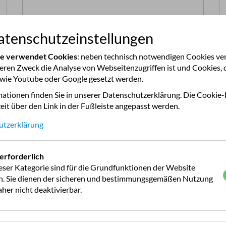
tenschutzeinstellungen
Mehr Infos >>
te verwendet Cookies
: neben technisch notwendigen Cookies v
deren Zweck die Analyse von Webseitenzugriffen ist und Cookies, 
 wie Youtube oder Google gesetzt werden.
ationen finden Sie in unserer Datenschutzerklärung. Die Cookie-
eit über den Link in der Fußleiste angepasst werden.
utzerklärung
erforderlich
eser Kategorie sind für die Grundfunktionen der Website
ch. Sie dienen der sicheren und bestimmungsgemäßen Nutzung
her nicht deaktivierbar.
St. Lorenz (Oberösterreich)
Seepension & Camping
Nußbaumer KG