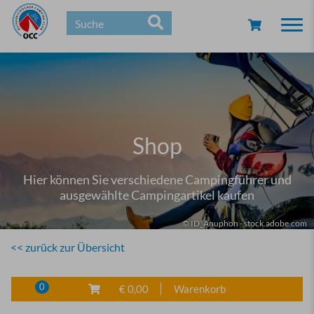
Togg
navi
Shop
Hier können Sie verschiedene Campingführer und
ausgewählte Campingartikel kaufen
© ID_Anuphon - stock.adobe.com
<< zurück zur Übersicht
0
€ 0,00
Warenkorb