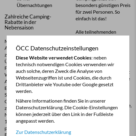
Übernachtungen
besonders günstigen Preis
für zwei Personen. So
Zahlreiche Camping-
einfach ist das!
Rabatte in der
Nebensaison
Alle teilnehmenden
Campingplätze finden Sie
Mit der CampingCard
in dem zweiteiligen
ÖCC Datenschutzeinstellungen
ACSI zahlen Sie nie wieder
CampingCard ACSI-
zu viel für Ihre
Diese Website verwendet Cookies
: neben
Campingführer.
Übernachtungen im
technisch notwendigen Cookies verwenden wir
Übersichtlich nach
Frühjahr und Herbst.
auch solche, deren Zweck die Analyse von
Ländern geordnet und mit
Während des
Webseitenzugriffen ist und Cookies, die durch
GPS-Koordinaten für eine
Akzeptanzzeitraums der
Drittanbieter wie Youtube oder Google gesetzt
perfekte Navigation. Sie
Ermäßigungskarte können
werden.
sehen sofort, was Sie über
Sie auf 3 000
einen Campingplatz
Nähere Informationen finden Sie in unserer
Campingplätzen in Europa
wissen müssen: seine Lage,
Datenschutzerklärung. Die Cookie-Einstellungen
zu einem festen
die verfügbaren
können jederzeit über den Link in der Fußleiste
Niedrigtarif von 13, 15, 17,
Einrichtungen, den
angepasst werden.
19, 21, 23, 25 oder 27 €
Übernachtungstarif und
pro Nacht übernachten.
Zur Datenschutzerklärung
die Akzeptanzzeit(en) der
Ein tolles Angebot für alle