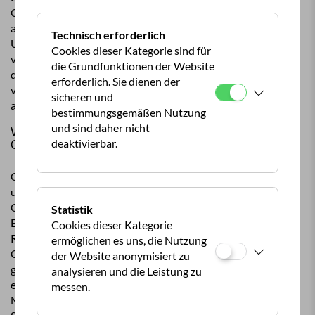
Ermäßigungskarte. Dies
Camper, die gerne auch
kann nämlich von
außerhalb der Hochsaison
Technisch erforderlich
Campingplatz zu
Urlaub machen. Besonders
Cookies dieser Kategorie sind für
Campingplatz
vorteilhaft ist, dass sich
die Grundfunktionen der Website
unterschiedlich sein.
der Kaufpreis innerhalb
erforderlich. Sie dienen der
von vier Nächten
sicheren und
amortisiert*.
bestimmungsgemäßen Nutzung
Regulär im Lieferumfang
und sind daher nicht
von CampingCard ACSI:
Wie funktioniert die
deaktivierbar.
CampingCard ACSI?
- CampingCard ACSI-
Campingführer 2026
CampingCard ACSI
(zweiteilig)
umfasst einen
- CampingCard ACSI-
Campingführer mit einer
Ermäßigungskarte 2026
Statistik
Ermäßigungskarte. Die
- Mini-Atlas mit allen
Cookies dieser Kategorie
Rabattkarte wird aus dem
teilnehmenden
ermöglichen es uns, die Nutzung
Campingführer
Campingplätzen
der Website anonymisiert zu
genommen und ist mit
analysieren und die Leistung zu
einem QR-Code versehen.
messen.
Mit dem QR-Code können
*Basierend auf den