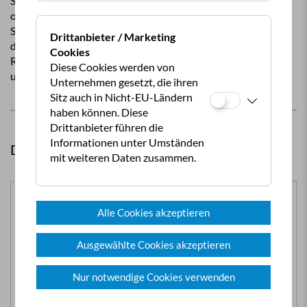
Sie Ihre Ermäßigungskarte
normalen
online registrieren. Wenn
Übernachtungstarifen im
Sie das getan haben, kann
Mai, Juni und September.
Drittanbieter / Marketing
der Campingplatz Ihre
Cookies
Rabattkarte einscannen
Diese Cookies werden von
und Sie können besonders
Unternehmen gesetzt, die ihren
Sitz auch in Nicht-EU-Ländern
haben können. Diese
Drittanbieter führen die
Informationen unter Umständen
Diese Produkte könnten Sie auch interessieren:
mit weiteren Daten zusammen.
Alle Cookies akzeptieren
Ausgewählte Cookies akzeptieren
Nur notwendige Cookies verwenden
BÜCHER