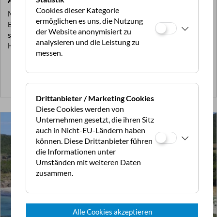
Cookies dieser Kategorie
Mit dem Reisemobil durch die Region nördlich von
ermöglichen es uns, die Nutzung
Bordeaux: Ursprüngliche Natur, kulinarische Freuden und
der Website anonymisiert zu
stimmungsvolle Historie – dazu Unabhängigkeit und ein
analysieren und die Leistung zu
Hauch von Abenteuerlust: Schöner geht es nicht!
messen.
Zum Artikel >>
Drittanbieter / Marketing Cookies
Diese Cookies werden von
Unternehmen gesetzt, die ihren Sitz
auch in Nicht-EU-Ländern haben
können. Diese Drittanbieter führen
die Informationen unter
Umständen mit weiteren Daten
zusammen.
Alle Cookies akzeptieren