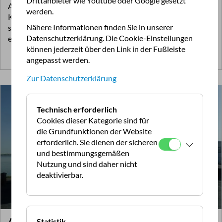
Drittanbieter wie Youtube oder Google gesetzt
Aquitaine, besuchen wir zwei Plätze, auf denen Sie ihre
werden.
Kleidung getrost in den Koffern lassen können. Außerdem
Nähere Informationen finden Sie in unserer
streifen wir durch dichte See-Kiefernwälder und zuckeln
Datenschutzerklärung. Die Cookie-Einstellungen
entspannt über die berühmte Weinstraße im Médoc.
können jederzeit über den Link in der Fußleiste
Zum Artikel >>
angepasst werden.
Zur Datenschutzerklärung
Technisch erforderlich
Cookies dieser Kategorie sind für
die Grundfunktionen der Website
erforderlich. Sie dienen der sicheren
und bestimmungsgemäßen
Nutzung und sind daher nicht
deaktivierbar.
Aquitanien
Statistik