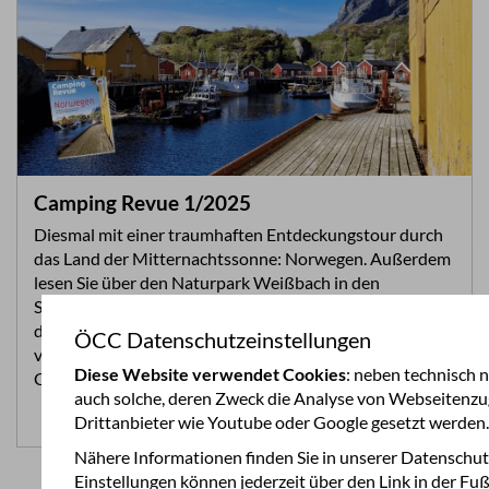
Camping Revue 1/2025
Diesmal mit einer traumhaften Entdeckungstour durch
das Land der Mitternachtssonne: Norwegen. Außerdem
lesen Sie über den Naturpark Weißbach in den
Salzburger Kalkhochalpen. Wir erzählen Ihnen, was bei
der Montage von Dachzelten zu beachten ist, und wir
ÖCC Datenschutzeinstellungen
vergleichen teilintegrierte Wohnmobile mit
Diese Website verwendet Cookies
: neben technisch
Campervans: Was passt besser zu Ihnen?
auch solche, deren Zweck die Analyse von Webseitenzugr
Zum Artikel >>
Drittanbieter wie Youtube oder Google gesetzt werden
Nähere Informationen finden Sie in unserer Datenschut
Einstellungen können jederzeit über den Link in der Fu