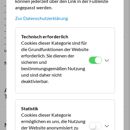
können jederzeit über den Link in der Fußleiste
- das
Alpencamp Kötschach-Mauthen
angepasst werden.
- den
Erlenhof
- die Busunternehmen
Zur Datenschutzerklärung
Wilhelmer Reisen
und
OGV Reisen
-
Fam. Lugger
(Führung Basilika)
- die
Schaukäserei Drei Zinnen
Technisch erforderlich
- das
Gasthaus Burg Heimfels
und das
Gasthof Kantschieder
Cookies dieser Kategorie sind für
- den
Stadtführerinnen
in Lienz
die Grundfunktionen der Website
und dem
Loncium
erforderlich. Sie dienen der
sicheren und
für euer Engagement und eure herzliche Gastlichkeit.
bestimmungsgemäßen Nutzung
und sind daher nicht
deaktivierbar.
Auf ein Wiedersehen freut sich schon jetzt das
Team des ÖCC!
Statistik
Cookies dieser Kategorie
ermöglichen es uns, die Nutzung
Mehr aus ÖCC
der Website anonymisiert zu