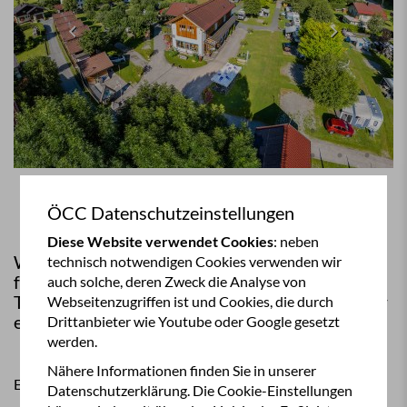
ÖCC Datenschutzeinstellungen
Diese Website verwendet Cookies
: neben
Wir bedanken uns auf diesem Weg noch einmal
technisch notwendigen Cookies verwenden wir
für die zwei schönen Wochenenden mit einem
auch solche, deren Zweck die Analyse von
Teil unserer ÖCC-Mitglieder – es hat uns wieder
Webseitenzugriffen ist und Cookies, die durch
einmal viel Freude gemacht!
Drittanbieter wie Youtube oder Google gesetzt
werden.
Nähere Informationen finden Sie in unserer
Ein großer Dank geht auch an:
Datenschutzerklärung. Die Cookie-Einstellungen