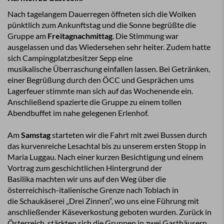
Nach tagelangem Dauerregen öffneten sich die Wolken
pünktlich zum Ankunftstag und die Sonne begrüßte die
Gruppe am
Freitagnachmittag
. Die Stimmung war
ausgelassen und das Wiedersehen sehr heiter. Zudem hatte
sich Campingplatzbesitzer Sepp eine
musikalische Überraschung einfallen lassen. Bei Getränken,
einer Begrüßung durch den ÖCC und Gesprächen ums
Lagerfeuer stimmte man sich auf das Wochenende ein.
Anschließend spazierte die Gruppe zu einem tollen
Abendbuffet im nahe gelegenen Erlenhof.
Am
Samstag
starteten wir die Fahrt mit zwei Bussen durch
das kurvenreiche Lesachtal bis zu unserem ersten Stopp in
Maria Luggau. Nach einer kurzen Besichtigung und einem
Vortrag zum geschichtlichen Hintergrund der
Basilika machten wir uns auf den Weg über die
österreichisch-italienische Grenze nach Toblach in
die Schaukäserei „Drei Zinnen“, wo uns eine Führung mit
anschließender Käseverkostung geboten wurden. Zurück in
Österreich, stärkten sich die Gruppen in zwei Gasthäusern