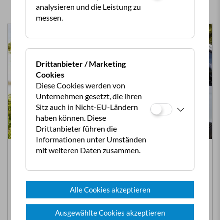
analysieren und die Leistung zu
messen.
Drittanbieter / Marketing
Cookies
Diese Cookies werden von
Unternehmen gesetzt, die ihren
Sitz auch in Nicht-EU-Ländern
haben können. Diese
Drittanbieter führen die
Informationen unter Umständen
Maut für Wohnmobile ab 3,5 t tzGm ab 2024
mit weiteren Daten zusammen.
bzw. 2029
Im Bundesstraßen-Mautgesetz wurde das
Unterscheidungsmerkmal für Vignetten- bzw. GO-Box-
Alle Cookies akzeptieren
Pflicht geändert. Statt dem bisherigen 'höchstzulässigen
Gesamtgewicht' ist künftig die technisch zulässige
Ausgewählte Cookies akzeptieren
Gesamtmasse von 3,5 Tonnen ausschlaggebend. Klingt