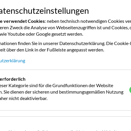
r 2026 mit KUGA Tours. Wo soll es mit KUGA Tours 2026 hin
tenschutzeinstellungen
r Auswahl. Machen Sie jetzt mit!
te verwendet Cookies
: neben technisch notwendigen Cookies v
deren Zweck die Analyse von Webseitenzugriffen ist und Cookies, 
 wie Youtube oder Google gesetzt werden.
ationen finden Sie in unserer Datenschutzerklärung. Die Cookie-
26 hingehen?
eit über den Link in der Fußleiste angepasst werden.
utzerklärung
erforderlich
eser Kategorie sind für die Grundfunktionen der Website
ch. Sie dienen der sicheren und bestimmungsgemäßen Nutzung
her nicht deaktivierbar.