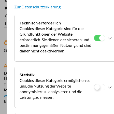
Zur Datenschutzerklärung
Kinder 2-13 Jahre
6,50
Ortstaxe und Umweltsteuer
2,50
Technisch erforderlich
Hund
4,90
Cookies dieser Kategorie sind für die
Grundfunktionen der Website
erforderlich. Sie dienen der sicheren und
Öffnungszeiten
bestimmungsgemäßen Nutzung und sind
Ganzjährig geöffnet
daher nicht deaktivierbar.
Adresse
D-84364 Bad Birnbach
Statistik
Hauptstraße 3, Legham
Cookies dieser Kategorie ermöglichen es
T
+49 8563 9613-0
uns, die Nutzung der Website
M
info@arterhof.de
anonymisiert zu analysieren und die
www.arterhof.de
Leistung zu messen.
B: 48,43515 L: 13,10948