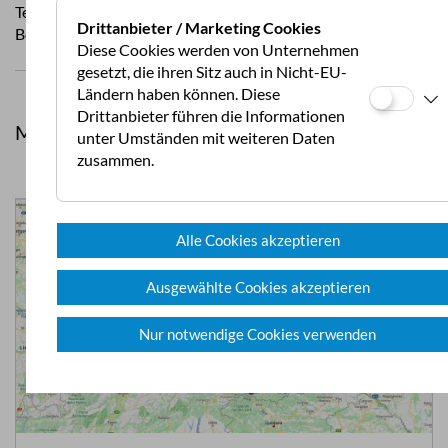
Text & Fotos: Rainer Werner
Drittanbieter / Marketing Cookies
Besuch: 08/2023
Diese Cookies werden von Unternehmen
gesetzt, die ihren Sitz auch in Nicht-EU-
Ländern haben können. Diese
Drittanbieter führen die Informationen
Mehr aus Camping- und Stellplätze
unter Umständen mit weiteren Daten
zusammen.
Alle Cookies akzeptieren
Ausgewählte Cookies akzeptieren
Nur notwendige Cookies verwenden