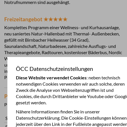
Notrufnummern sind ausgehängt.
Freizeitangebot ★★★★★
Komplettes Programm einer Wellness- und Kurhausanlage,
neu saniertes Natur-Hallenbad mit Thermal- Außenbecken,
gefüllt mit Birnbacher Heilwasser (34 Grad),
Saunalandschaft, Naturbadesee, zahlreiche Ausflugs- und
Therapieangebote, Radtouren, kostenloser Bäderbus, Nordic
Walking, Besuch der naheliegenden Städte Passau, Schärding
und Burghausen. Genießen von kulinarischen Köstlichkeiten
ÖCC Datenschutzeinstellungen
im Roßstall aus der eigenen Rinderzucht. Zahlreiche
Pauschalangebote stehen je nach Jahreszeit zur Auswahl.
Diese Website verwendet Cookies
: neben technisch
notwendigen Cookies verwenden wir auch solche, deren
Zweck die Analyse von Webseitenzugriffen ist und
Preise 2024
Cookies, die durch Drittanbieter wie Youtube oder Googl
gesetzt werden.
Pro Nacht in Euro je nach Saison
Nähere Informationen finden Sie in unserer
Datenschutzerklärung. Die Cookie-Einstellungen können
Stellplatz inklusive 2 Erwachsene
21,50-6
jederzeit über den Link in der Fußleiste angepasst werden
Erwachsene ab 14 Jahren
11,50