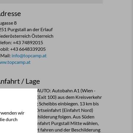
dresse
ugasse 8
51 Purgstall an der Erlauf
iederösterreich Österreich
elefon: +43 74892015
obil: +43 6648339205
-Mail:
info@topcamp.at
ww.topcamp.at
nfahrt / Lage
NREISE MIT DEM AUTO: Autobahn A1 (Wien -
nz) Ausfahrt Ybbs (Exit 100) aus dem Kreisverkehr
f die B25 Richtung Scheibbs einbiegen. 13 km bis
rgstall. Die ertse Ortseinfahrt (Einfahrt Nord)
erwenden wir
ählen und der Beschilderung folgen. Aus Süden
die durch
ommend die Ortseinfahrt Purgstall Mitte wählen,
erade durch den Ort fahren und der Beschilderung