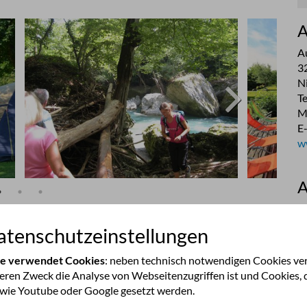
A
A
32
N
T
M
E
w
A
A
Li
tenschutzeinstellungen
au
Pu
te verwendet Cookies
: neben technisch notwendigen Cookies v
n
Campingplatz-Buffet
am Platz
w
deren Zweck die Analyse von Webseitenzugriffen ist und Cookies, 
k
 wie Youtube oder Google gesetzt werden.
m
Entfernung Orts-/Stadtmitte
0.2 km
g