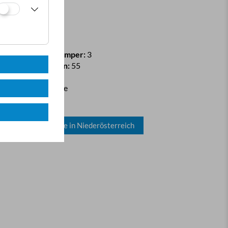
latzinfo
esamtfläche:
3 ha
tellplätze Dauercamper:
3
ellplätze Touristen:
55
5 Stromanschlüsse
0 Wasseranschlüsse
 Gasanschlüsse
Alle Campingplätze in Niederösterreich