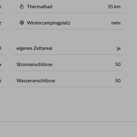
m
Thermalbad
35 km
z
Wintercampingplatz
nein
0
eigenes Zeltareal
ja
a
Stromanschlüsse
50
6
Wasseranschlüsse
50