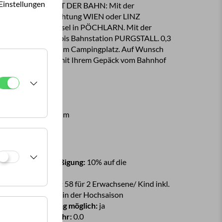
Einstellungen
olgen. ANREISE MIT DER BAHN: Mit der
ESTBAHN aus Richtung WIEN oder LINZ
ommend, Zugwechsel in PÖCHLARN. Mit der
RLAUFTALBAHN bis Bahnstation PURGSTALL. 0,3
M GEHWEG bis zum Campingplatz. Auf Wunsch
olen wir Sie gerne mit Ihrem Gepäck vom Bahnhof
.
PS-Daten
änge: 15,12967
reite: 48,05630
eereshöhe:
297.0 m
reise
artnerplatz-Ermäßigung:
10% auf die
ampinggebühren
urchschnittspreis:
58 für 2 Erwachsene/ Kind inkl.
trom und Ortstaxe in der Hochsaison
reditkartenzahlung möglich:
ja
eservierungsgebühr:
0.0