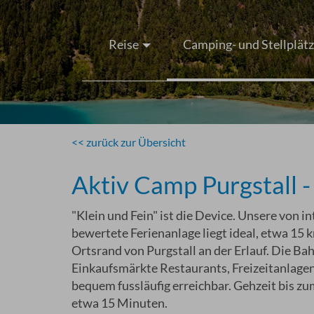
Reise
Camping- und Stellplät
<< zurück zur Übersicht
Aktiv Camp Purgstall 
"Klein und Fein" ist die Device. Unsere von
bewertete Ferienanlage liegt ideal, etwa 15 
Ortsrand von Purgstall an der Erlauf. Die Ba
Einkaufsmärkte Restaurants, Freizeitanlage
bequem fussläufig erreichbar. Gehzeit bis zum
etwa 15 Minuten.