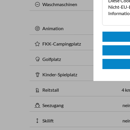
Diese Cook
Waschmaschinen
Nicht-EU-L
Informati
Animation
nei
FKK-Campingplatz
nei
Golfplatz
5 k
Kinder-Spielplatz
am Plat
Reitstall
4 k
Seezugang
nei
Skilift
nei