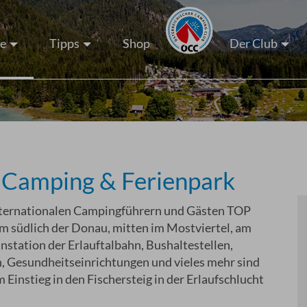
ze
Tipps
Shop
Der Club
- Camping & Ferienpark
 internationalen Campingführern und Gästen TOP
km südlich der Donau, mitten im Mostviertel, am
hnstation der Erlauftalbahn, Bushaltestellen,
n, Gesundheitseinrichtungen und vieles mehr sind
 Einstieg in den Fischersteig in der Erlaufschlucht