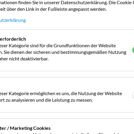
ationen finden Sie in unserer Datenschutzerklärung. Die Cookie-
f
eit über den Link in der Fußleiste angepasst werden.
W
a
Entsorgung Chemietoilette
ja
k
utzerklärung
E
n
Hunde erlaubt
ja
K
h
erforderlich
ab
n
Mietunterkunft
5
eser Kategorie sind für die Grundfunktionen der Website
G
Bungalow/Caravan
ch. Sie dienen der sicheren und bestimmungsgemäßen Nutzung
L
her nicht deaktivierbar.
B
z
W-LAN
ja
M
P
1
Barrierefreie Sanitärräume
1
eser Kategorie ermöglichen es uns, die Nutzung der Website
P
rt zu analysieren und die Leistung zu messen.
C
n
Mietbare Sanitäreinheit
nein
D
S
n
Wäschetrockner
1
K
ter / Marketing Cookies
R