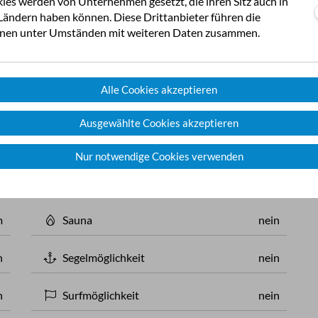
ies werden von Unternehmen gesetzt, die ihren Sitz auch in
1
ändern haben können. Diese Drittanbieter führen die
onen unter Umständen mit weiteren Daten zusammen.
P
G
n
Fahrrad-Verleih
am Platz
S
Alle Cookies akzeptieren
St
n
Freibad
0.4 km
5
5
Ausgewählte Cookies akzeptieren
0
m
Hallenbad
7 km
Nur notwendige Cookies verwenden
z
Langlauf-Loipe
nein
m
Sauna
nein
n
Segelmöglichkeit
nein
n
Surfmöglichkeit
nein