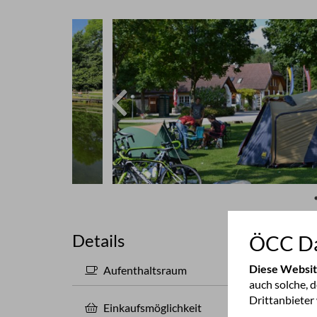
Details
ÖCC Da
Diese Websi
Aufenthaltsraum
nei
auch solche, 
Drittanbieter
Einkaufsmöglichkeit
0.2 k