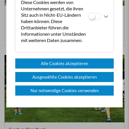
Diese Cookies werden von
Unternehmen gesetzt, die ihren
Bürs (Vorarlberg)
Sitz auch in Nicht-EU-Ländern
Auhof Camping Bürs
haben können. Diese
Drittanbieter führen die
Reitmöglichkeit am Platz
Informationen unter Umständen
Mehr Infos >>
mit weiteren Daten zusammen.
Alle Cookies akzeptieren
Ausgewählte Cookies akzeptieren
Nur notwendige Cookies verwenden