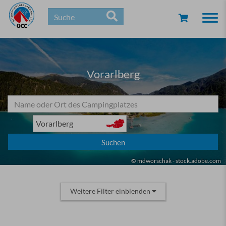
Togg
navi
Vorarlberg
© mdworschak - stock.adobe.com
Weitere Filter einblenden