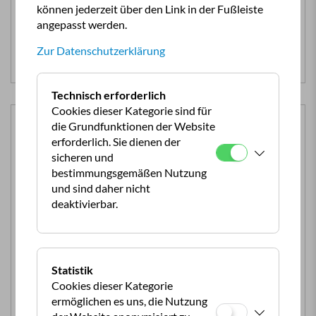
können jederzeit über den Link in der Fußleiste
– Routenvorschläge für Reisemobil und Gespann
angepasst werden.
– Länder-Infos mit Verkehrsbestimmungen
– Reisekarten und Länderführer
Zur Datenschutzerklärung
– Infos über Camping- und Stellplätze
Technisch erforderlich
Cookies dieser Kategorie sind für
die Grundfunktionen der Website
erforderlich. Sie dienen der
sicheren und
bestimmungsgemäßen Nutzung
und sind daher nicht
deaktivierbar.
CampTours
Die
ÖCC CampTours
– gemeinsam aber doch
individuell.
Statistik
Cookies dieser Kategorie
Bei unseren geführten Gruppenreisen übernimmt der
ermöglichen es uns, die Nutzung
ÖCC für Sie die gesamte Organisation.