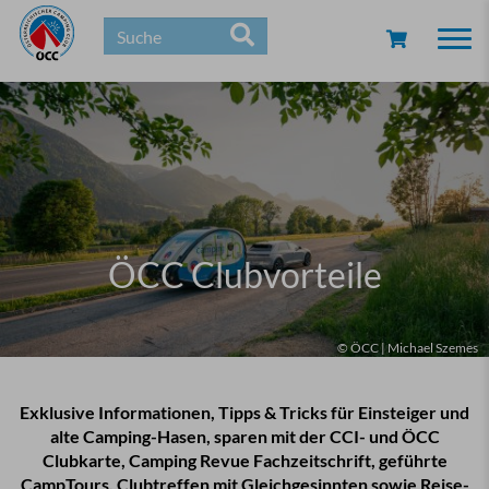
Togg
navi
ÖCC Clubvorteile
© ÖCC | Michael Szemes
Exklusive Informationen, Tipps & Tricks für Einsteiger und
alte Camping-Hasen, sparen mit der CCI- und ÖCC
Clubkarte, Camping Revue Fachzeitschrift, geführte
CampTours, Clubtreffen mit Gleichgesinnten sowie Reise-