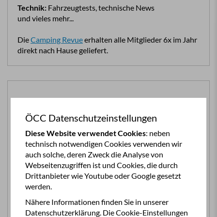
Technik:
Fahrzeugtests, technische News
und vieles mehr...
Die
Camping Revue
erhalten alle Mitglieder 6x im Jahr
direkt nach Hause geliefert.
ÖCC Datenschutzeinstellungen
Diese Website verwendet Cookies
: neben
technisch notwendigen Cookies verwenden wir
Reise-Service
auch solche, deren Zweck die Analyse von
Webseitenzugriffen ist und Cookies, die durch
Als ÖCC Mitglied erhalten sie alles, was Sie für Ihren
Drittanbieter wie Youtube oder Google gesetzt
Campingurlaub wissen müssen.
werden.
Nähere Informationen finden Sie in unserer
Das
ÖCC Reise-Infoset
können Sie persönlich
Datenschutzerklärung. Die Cookie-Einstellungen
zusammenstellen und beinhaltet: