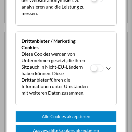
der Website anonymisiert zu
Dennoch haben Sie die Möglichkeit den Reisetag
analysieren und die Leistung zu
individuell und unabhängig zu gestalten.
messen.
Drittanbieter / Marketing
Cookies
Diese Cookies werden von
Unternehmen gesetzt, die ihren
Sitz auch in Nicht-EU-Ländern
haben können. Diese
Sparen beim Camper
Drittanbieter führen die
Fahrsicherheitstraining
Informationen unter Umständen
mit weiteren Daten zusammen.
Sparen Sie beim großartigen
Personal Coaching für
Wohnwagen und Wohnmobile der ÖAMTC
Fahrtechnik
,
bei dem sich der Fahtechnik-Instruktor i
n
3 Einheiten à 50 Minuten nur Ihnen widmet!
Alle Cookies akzeptieren
Für
Mitglieder des ÖCC und eine zweite Person (mit
eigenem Fahrzeug) zum unschlagbaren Vorteilspreis.
Ausgewählte Cookies akzeptieren